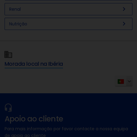
chevron_right
Renal
chevron_right
Nutrição
Morada local na Ibéria
Apoio ao cliente
Para mais informação por favor contacte a nossa equipa
de apoio ao cliente