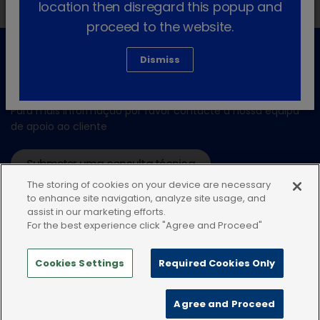
location then disregard this popup and
proceed to the website.
Dismiss
Apoio ao cliente
Para mais informação por favor contacte a nossa equipa
de apoio ao cliente
Submeter uma consulta técnica
The storing of cookies on your device are necessary
ou ligue:+34935448507
to enhance site navigation, analyze site usage, and
assist in our marketing efforts.
For the best experience click "Agree and Proceed"
Cookies Settings
Required Cookies Only
Política de privacidade
Condições de uso
Agree and Proceed
Política de Cookies