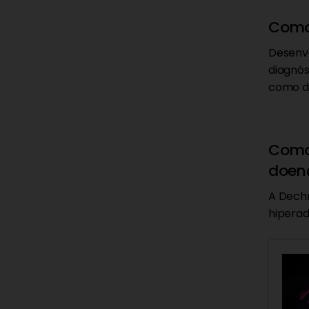
Como 
Desenvo
diagnós
como do
Como 
doen
A Dechr
hiperad