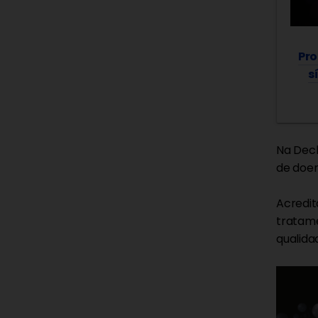
Pro
s
Na Dech
de doen
Acredit
tratame
qualida