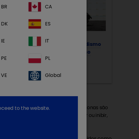
BR
CA
DK
ES
IE
IT
Hipotiroidismo
Doença de
canino
Addison
PE
PL
poadrenocorti
ismo canino
VE
Global
orpo que produzem hormonas. As hormonas são
roceed to the website.
cíficos dele. Eles podem estimular ou inibir,
do metabolismo do corpo.
e o fazem em maior grau são conhecidos como