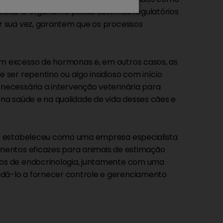
itária. O organismo possui sistemas regulatórios
r sua vez, garantem que os processos
m excesso de hormonas e, em outros casos, as
ser repentino ou algo insidioso com início
necessária a intervenção veterinária para
na saúde e na qualidade de vida desses cães e
se estabeleceu como uma empresa especialista
mentos eficazes para animais de estimação
os de endocrinologia, juntamente com uma
dá-lo a fornecer controle e gerenciamento