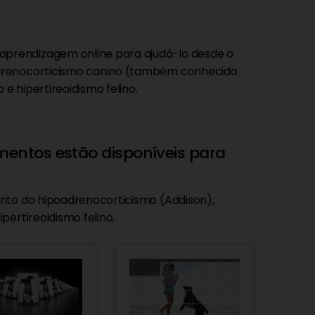
prendizagem online para ajudá-lo desde o
adrenocorticismo canino (também conhecido
e hipertireoidismo felino.
entos estão disponíveis para
ento do hipoadrenocorticismo (Addison),
pertireoidismo felino.