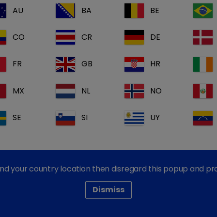
AU
BA
BE
CO
CR
DE
FR
GB
HR
Hipertiroidismo
índrome de
felino
Cushing
MX
NL
NO
eradrenocorti
Hi
ismo canino
c
SE
SI
UY
 é a endocrinologia?
nologia é o estudo dos órgãos ou grupos de células do c
find your country location then disregard this popup and p
iros químicos que o corpo produz para atuar em locais espe
Dismiss
 geral desempenham um papel importante na regulação 
muitos tecidos do corpo secretem hormonas, aqueles qu