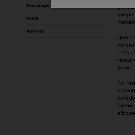
Neurologia
glândul
que per
Renal
metaból
Nutrição
Quando 
hormona
lento. 
reduzir
gatos.
Por mei
em endo
com doe
melhor 
eficaze