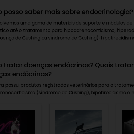
posso saber mais sobre endocrinologia?
lvemos uma gama de materiais de suporte e módulos de a
tico até o tratamento para hipoadrenocorticismo, hiper
ença de Cushing ou síndrome de Cushing), hipotireoidismo 
tratar doenças endócrinas? Quais tratam
ças endócrinas?
a possui produtos registrados veterinários para o tratam
renocorticismo (síndrome de Cushing), hipotireoidismo e hi