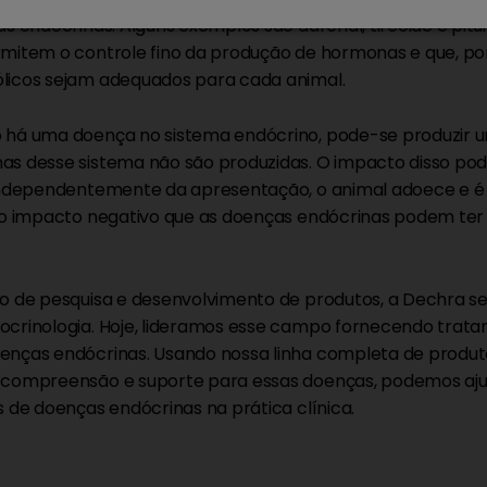
as endócrinas. Alguns exemplos são adrenal, tireóide e pitu
mitem o controle fino da produção de hormonas e que, po
icos sejam adequados para cada animal.
há uma doença no sistema endócrino, pode-se produzir u
s desse sistema não são produzidas. O impacto disso pode 
Independentemente da apresentação, o animal adoece e é 
 o impacto negativo que as doenças endócrinas podem ter 
o de pesquisa e desenvolvimento de produtos, a Dechra 
crinologia. Hoje, lideramos esse campo fornecendo trata
nças endócrinas. Usando nossa linha completa de produt
compreensão e suporte para essas doenças, podemos aju
s de doenças endócrinas na prática clínica.