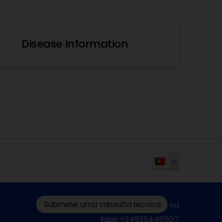
Disease Information
Submeter uma consulta técnica
ou
ligue:+34935448507