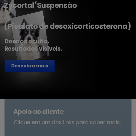
®
Zycortal
Suspensão
(Pivalato de desoxicorticosterona)
Doença oculta.
Resultados visíveis.
Descobra mais
Apoio ao cliente
Clique em um dos links para saber mais: