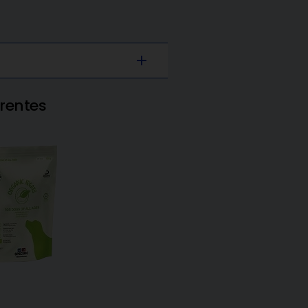
add
rentes