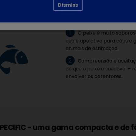
As dietas SPECIFIC garantem um elev
Dismiss
e dos seus detentores, porque...
O peixe é muito saboro
que é apelativo para cães e 
animais de estimação.
Compreensão e aceitaçã
de que o peixe é saudável – 
envolver os detentores.
 SPECIFIC - uma gama compacta e de f