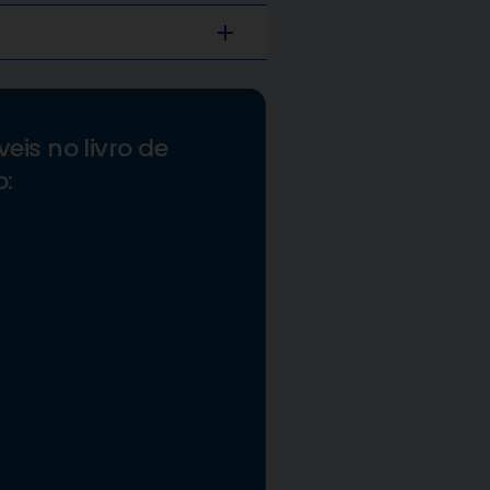
add
eis no livro de
o: