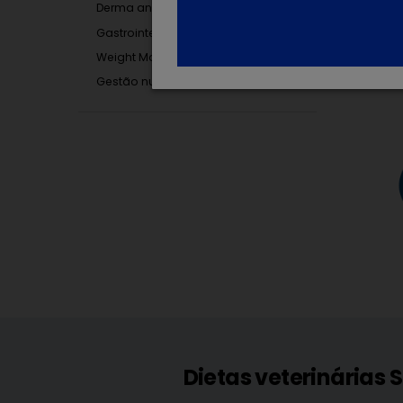
Derma and Allergy Diets
Gastrointestinal Diets
Weight Management App
Gestão nutricional da doença renal
Dietas veterinárias