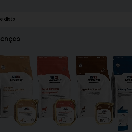
e diets
oenças