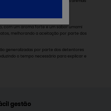
ado nível de aceitação por parte dos animais
so, com um aroma forte e um sabor umami
gatos, melhorando a aceitação por parte dos
o generalizadas por parte dos detentores
reduzindo o tempo necessário para explicar e
ácil gestão