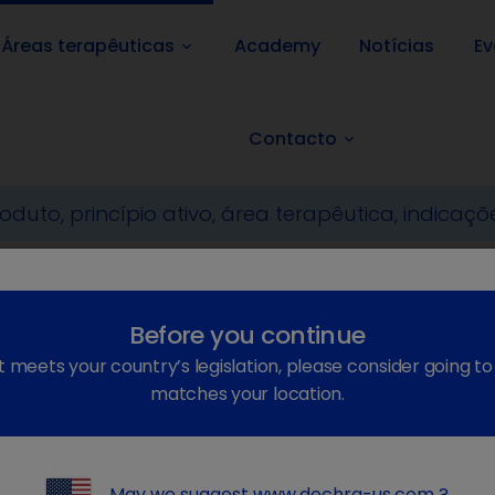
Áreas terapêuticas
Academy
Notícias
Ev
keyboard_arrow_down
Contacto
keyboard_arrow_down
e companhia
Nutrição
Before you continue
t meets your country’s legislation, please consider going t
rição veterinária SPECIFIC pa
matches your location.
imação
May we suggest
www.dechra-us.com
?