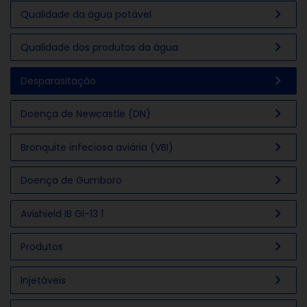
chevron_right
Qualidade da água potável
chevron_right
Qualidade dos produtos da água
chevron_right
Desparasitação
chevron_right
Doença de Newcastle (DN)
chevron_right
Bronquite infeciosa aviária (VBI)
chevron_right
Doença de Gumboro
chevron_right
Avishield IB GI-13 1
chevron_right
Produtos
chevron_right
Injetáveis