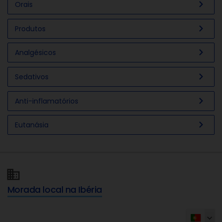
chevron_right
Orais
chevron_right
Produtos
chevron_right
Analgésicos
chevron_right
Sedativos
chevron_right
Anti-inflamatórios
chevron_right
Eutanásia
Morada local na Ibéria