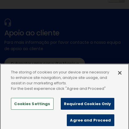
Apoio ao cliente
Para mais informação por favor contacte a nossa equipa
de apoio ao cliente
Submeter uma consulta técnica
The storing of cookies on your device are necessary
ou ligue:+34935448507
to enhance site navigation, analyze site usage, and
assist in our marketing efforts.
For the best experience click "Agree and Proceed"
Cookies Settings
Required Cookies Only
Política de privacidade
Condições de uso
Agree and Proceed
Política de Cookies