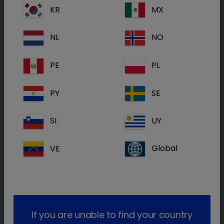
Diagnóstico da infeção parasitária no
KR
MX
porco e na galinha
NL
NO
Dado que as infeções por parasitas são muito
comuns e podem ter impactos económicos
PE
PL
significativos, é importante tratá-las.
PY
SE
Por outro lado, deve-se ter cuidado com a
frequência com que se desparasitam as
SI
UY
galinhas e os suínos, para evitar tratamentos
desnecessários. A desparasitação mais
VE
Global
frequente do que o necessário aumenta os
custos e acarreta o risco de os parasitas
desenvolverem resistência.
É por isso que um diagnóstico sistemático e
If you are unable to find your country
adequado é fundamental para uma gestão