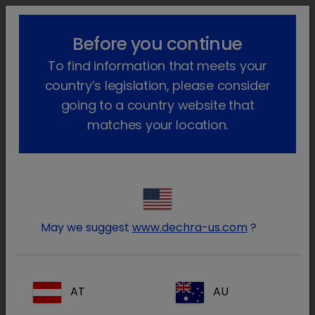
lock_outline
search
menu
Before you continue
Você está aqui
Início
Áreas terapêuticas
To find information that meets your
Animais de Produção
Medicação na água
Desparasitação
country’s legislation, please consider
Desparasitação
going to a country website that
matches your location.
May we suggest
www.dechra-us.com
?
AT
AU