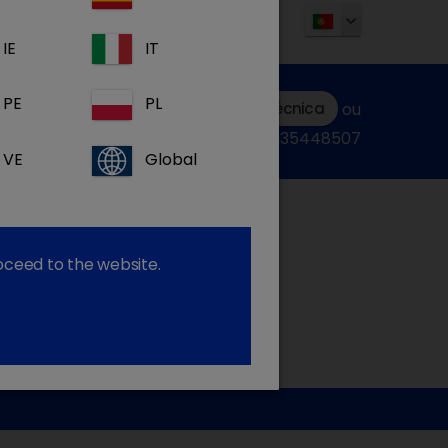
IE
IT
PE
PL
Submeter uma consulta técnica
ou
ligue:+34935448507
VE
Global
roceed to the website.