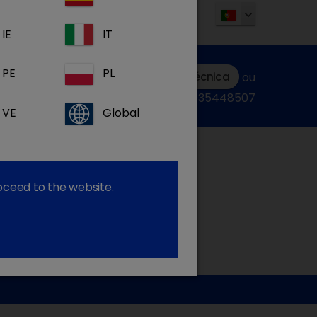
IE
IT
PE
PL
Submeter uma consulta técnica
ou
ligue:+34935448507
VE
Global
roceed to the website.