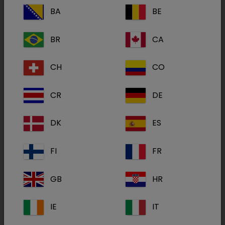
BA
BE
BR
CA
CH
CO
CR
DE
DK
ES
FI
FR
A Dechra Veterinary Products tem o prazer de
GB
HR
anunciar o lançamento do Catney One, um
quelante de fósforo para gatos que sofrem de
IE
IT
DRC. Catney One é um suplemento alimentar