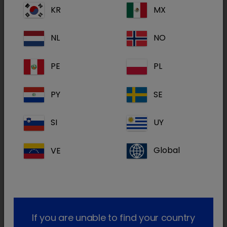
que apoia a função renal na doença renal
KR
MX
crónica e ajuda a reduzir a absorção de
fósforo.
NL
NO
Catney One contém carbonato de lantânio,
PE
PL
que actua como um quelante de fósforo,
proporcionando um menor risco de
PY
SE
hipercalcemia do que os quelantes que
contêm cálcio.
SI
UY
Catney One é fácil de administrar pelos tutores
VE
Global
dos animais. Uma saqueta é polvilhada na
comida do gato, misturada bem e a comida
do gato está pronta a ser servida.
Jorge Ibanez, Brand Manager Europe for
If you are unable to find your country