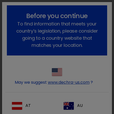
lock_outline
search
menu
Before you continue
Você está aqui
Início
Notícias
2024
November
To find information that meets your
Catney One - lançamento
country’s legislation, please consider
A Dechra lança o Catney One, o
going to a country website that
poderoso quelante de fósforo à
matches your location.
base de carbonato de lantânio
7 de novembro de 2024
A Dechra expandiu a sua extensa gama
de produtos para a doença renal crónica
May we suggest
www.dechra-us.com
?
felina (DRC) com o lançamento de um
novo quelante de fósforo, o Catney One.
AT
AU