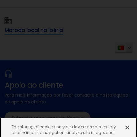
Morada local na Ibéria
Apoio ao cliente
Para mais informação por favor contacte a nossa equipa
de apoio ao cliente
Submeter uma consulta técnica
The storing of cookies on your device are necessary
ou ligue:+34935448507
to enhance site navigation, analyze site usage, and