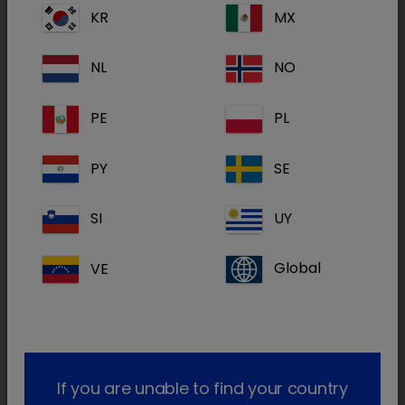
sob a forma de pequenas esferas pretas
KR
MX
homogéneas com diâmetros de 0,1 a 0,3 mm.
Cada esfera tem uma superfície lisa e
NL
NO
numerosos poros que facilitam a adsorção. Os
precursores adsorvidos das toxinas urémicas
PE
PL
são excretados nas fezes sem serem
metabolizados ou acumulados.
PY
SE
Porus One tem um
sabor e odor neutros
e é
SI
UY
administrado diariamente. Para facilitar a
administração, o Porus One deve ser misturado
VE
Global
com uma pequena porção de alimento húmido
ou petisco húmido para garantir a ingestão.
If you are unable to find your country