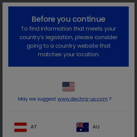
lock_outline
search
menu
Before you continue
Você está aqui
Início
Notícias
2023
October
To find information that meets your
Porus One, para a manutenção da saúde renal felina
country’s legislation, please consider
Porus One, para a manutenção da
going to a country website that
saúde renal felina
matches your location.
3 de outubro de 2023
A Dechra Veterinary Products tem o prazer
de anunciar o lançamento do Porus One,
um adsorvente seletivo de subprodutos
May we suggest
www.dechra-us.com
?
proteicos à base de carbono , os
chamados precursores de toxinas
AT
AU
urémicas.