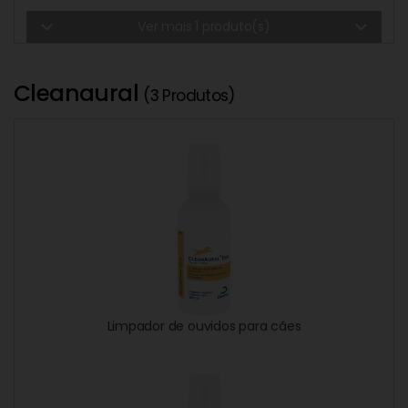
expand_more
expand_more
Ver mais 1 produto(s)
Cleanaural
(3 Produtos)
Limpador de ouvidos para cães