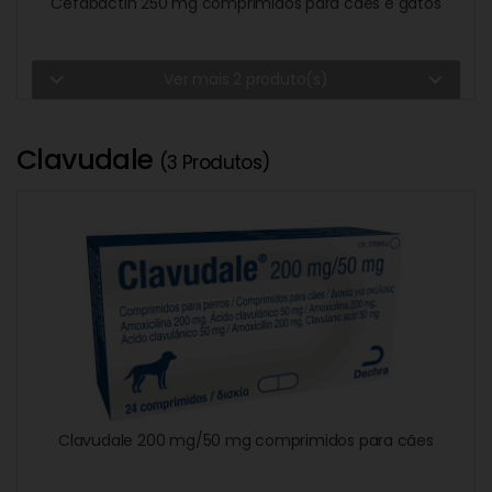
Cefabactin 250 mg comprimidos para cães e gatos
expand_more
expand_more
Ver mais 2 produto(s)
Clavudale
(3 Produtos)
Clavudale 200 mg/50 mg comprimidos para cães