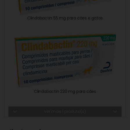
Clindabactin 55 mg para cães e gatos
Clindabactin 220 mg para cães
expand_more
expand_more
Ver mais 1 produto(s)