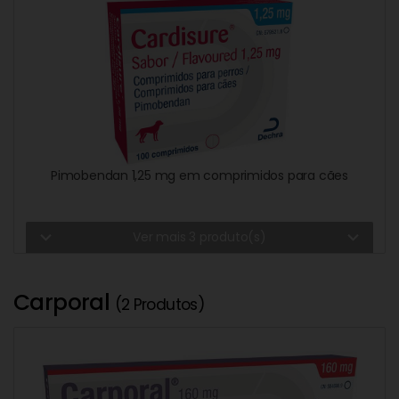
Pimobendan 1,25 mg em comprimidos para cães
expand_more
expand_more
Ver mais 3 produto(s)
Carporal
(2 Produtos)