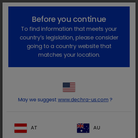
lock_outline
search
menu
Before you continue
Você está aqui
Início
Produtos
Animais de companhia
To find information that meets your
Farmacêutico
Cães e gatos
country’s legislation, please consider
Cães e gatos
going to a country website that
matches your location.
(115 Produtos)
Diminua os resultados
Tipo de prescrição
Tudo
May we suggest
www.dechra-us.com
?
Não prescrição
(8)
Prescrição
(102)
Suplemento alimentar
(5)
AT
AU