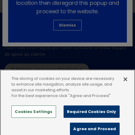
location then disregard this popup and
proceed to the website.
Dismiss
Apoio ao cliente
Para mais informação por favor contacte a nossa equipa
de apoio ao cliente
Submeter uma consulta técnica
The storing of cookies on your device are necessary
ou ligue:+34935448507
to enhance site navigation, analyze site usage, and
assist in our marketing efforts.
For the best experience click "Agree and Proceed"
Cookies Settings
Required Cookies Only
Política de privacidade
Condições de uso
Agree and Proceed