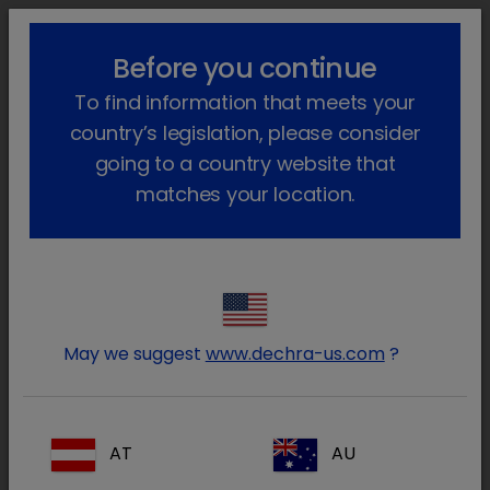
lock_outline
search
menu
Before you continue
Você está aqui
Início
Áreas terapêuticas
Equídeos
To find information that meets your
Sistema Respiratório
country’s legislation, please consider
Sistema Respiratório
going to a country website that
matches your location.
(1 Produto)
Dilaterol
May we suggest
www.dechra-us.com
?
AT
AU