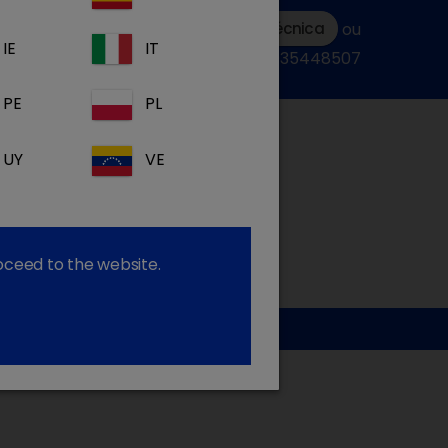
Submeter uma consulta técnica
ou
IE
IT
ligue:+34935448507
PE
PL
UY
VE
roceed to the website.