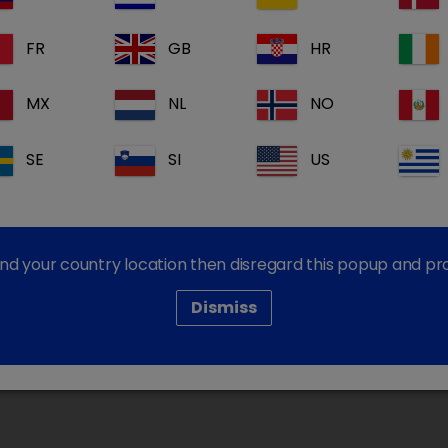
ção por favor contacte a nossa equipa de apoio ao
FR
GB
HR
MX
NL
NO
Dechra Corporate Sites
SE
SI
US
Dechra Careers
Dechra Pharmaceuticals PLC
find your country location then disregard this popup and p
Dismiss
 Cookies