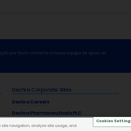
ção por favor contacte a nossa equipa de apoio ao
Dechra Corporate Sites
Dechra Careers
Dechra Pharmaceuticals PLC
Cookies Setting
site navigation, analyze site usage, and