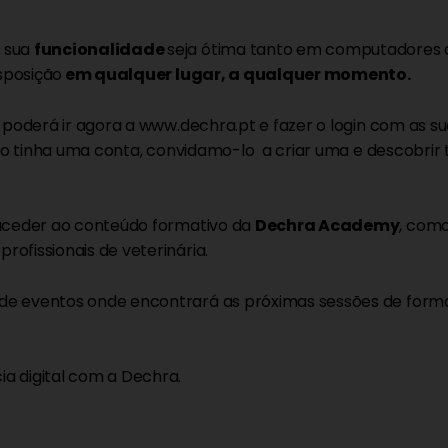
e sua
funcionalidade
seja ótima tanto em computadores c
isposição
em qualquer lugar, a qualquer momento.
, poderá ir agora a www.dechra.pt e fazer o login com as s
 não tinha uma conta, convidamo-lo a criar uma e descobri
 aceder ao conteúdo formativo da
Dechra Academy
, como
ofissionais de veterinária.
 de eventos onde encontrará as próximas sessões de form
a digital com a Dechra.