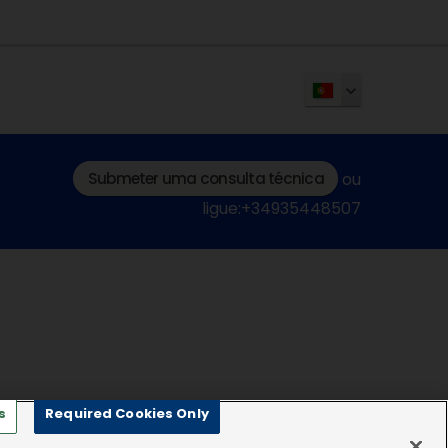
Submeter uma consulta técnica
ou
ligue:+34935448507
s
Required Cookies Only