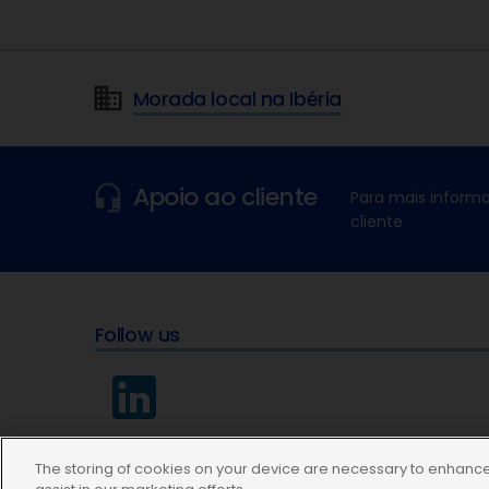
Morada local na Ibéria
Apoio ao cliente
Para mais informa
cliente
Follow us
The storing of cookies on your device are necessary to enhance 