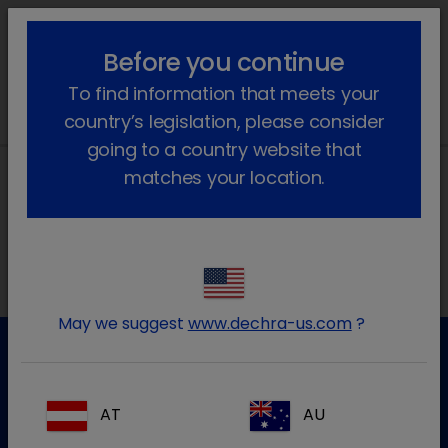
lock_outline
search
menu
Before you continue
Você está aqui
Início
Notícias
2022
January
To find information that meets your
country’s legislation, please consider
going to a country website that
matches your location.
Morada local na Ibéria
May we suggest
www.dechra-us.com
?
Apoio ao cliente
AT
AU
Para mais informação por favor contacte a nossa equipa