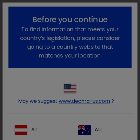
lock_outline
search
menu
Before you continue
Você está aqui
Início
Áreas terapêuticas
To find information that meets your
Animais de companhia
Antibióticos
Antibióticos injetáveis
country’s legislation, please consider
Antibióticos injetáveis Produtos
going to a country website that
matches your location.
(1 Produto)
Diatrim
May we suggest
www.dechra-us.com
?
AT
AU