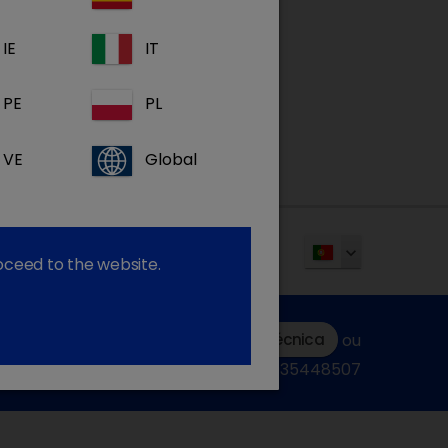
IE
IT
PE
PL
VE
Global
roceed to the website.
Submeter uma consulta técnica
ou
ligue:+34935448507