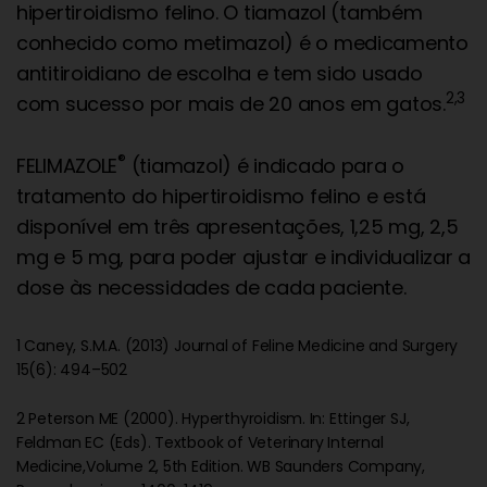
hipertiroidismo felino. O tiamazol (também
conhecido como metimazol) é o medicamento
antitiroidiano de escolha e tem sido usado
2,3
com sucesso por mais de 20 anos em gatos.
®
FELIMAZOLE
(tiamazol) é indicado para o
tratamento do hipertiroidismo felino e está
disponível em três apresentações, 1,25 mg, 2,5
mg e 5 mg, para poder ajustar e individualizar a
dose às necessidades de cada paciente.
1 Caney, S.M.A. (2013) Journal of Feline Medicine and Surgery
15(6): 494–502
2 Peterson ME (2000). Hyperthyroidism. In: Ettinger SJ,
Feldman EC (Eds). Textbook of Veterinary Internal
Medicine,Volume 2, 5th Edition. WB Saunders Company,