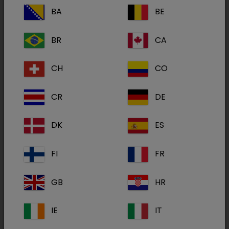
não são totalmente compreendidos. Em 98%
BA
BE
dos casos, entretanto, esse aumento de
BR
CA
tamanho é benigno. Nestes casos, o
diagnóstico e o tratamento costumam ser
CH
CO
rápidos e fáceis. Nos 2% restantes dos casos, o
aumento é devido a um crescimento maligno
CR
DE
(canceroso) da glândula tiróide.
DK
ES
Independentemente da causa, as
consequências são uma produção excessiva
FI
FR
de hormonas da tiroide que pode levar a sérios
problemas de saúde para o gato.
GB
HR
Sinais clínicos comuns
IE
IT
Aumento do apetite