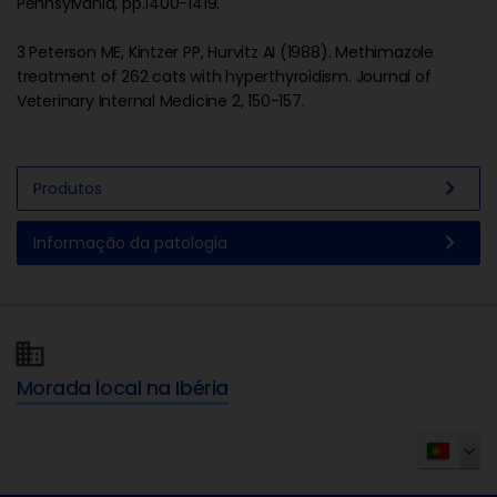
Pennsylvania, pp.1400-1419.
3 Peterson ME, Kintzer PP, Hurvitz AI (1988). Methimazole
treatment of 262 cats with hyperthyroidism. Journal of
Veterinary Internal Medicine 2, 150-157.
chevron_right
Produtos
chevron_right
Informação da patologia
Morada local na Ibéria