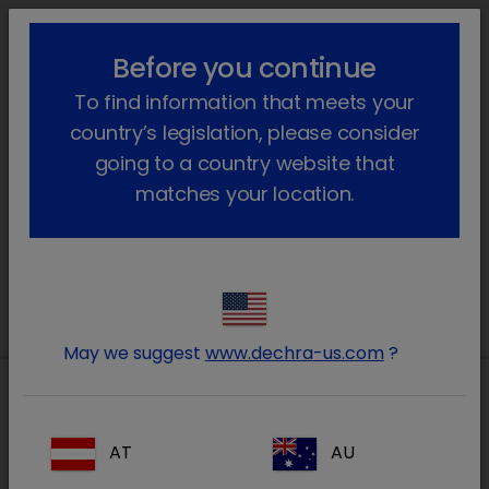
lock_outline
search
menu
Before you continue
Você está aqui
Início
Produtos
Cavalos (e outros equídeos)
To find information that meets your
Farmacêutico
country’s legislation, please consider
Farmacêutico
going to a country website that
matches your location.
Cavalo
May we suggest
www.dechra-us.com
?
Morada local na Ibéria
AT
AU