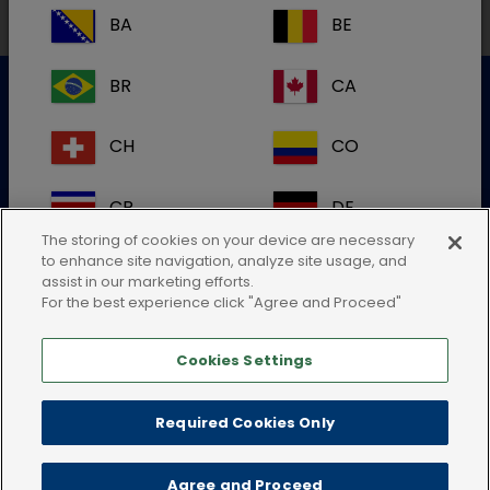
BA
BE
BR
CA
Apoio ao cliente
CH
CO
Para mais informação por favor contacte a nossa equipa
CR
DE
de apoio ao cliente
The storing of cookies on your device are necessary
to enhance site navigation, analyze site usage, and
Submeter uma consulta técnica
DK
ES
assist in our marketing efforts.
ou ligue:+34935448507
For the best experience click "Agree and Proceed"
FI
FR
Cookies Settings
GB
HR
Required Cookies Only
IE
IT
Política de privacidade
Condições de uso
Agree and Proceed