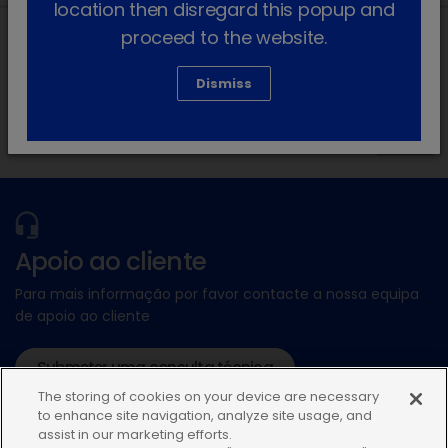
location then disregard this popup and
proceed to the website.
Morada local na Ibéria
Dismiss
Apoio ao cliente
Para mais informação por favor contacte a nossa equipa
de apoio ao cliente
Submeter uma consulta técnica
The storing of cookies on your device are necessary
ou ligue:+34935448507
to enhance site navigation, analyze site usage, and
assist in our marketing efforts.