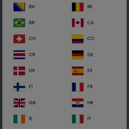
BA
BE
BR
CA
CH
CO
Isathal 10 mg/g colírio, suspensão para cães
CR
DE
DK
ES
Ophtocycline
FI
FR
GB
HR
IE
IT