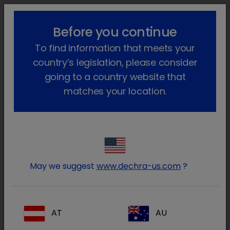
lock_outline
search
menu
Before you continue
Você está aqui
Início
Áreas terapêuticas
To find information that meets your
Animais de companhia
Oftalmologia
Colírios com antibiótico
country’s legislation, please consider
going to a country website that
Produtos para Colírios com
matches your location.
antibiótico
(2 Produtos)
May we suggest
www.dechra-us.com
?
Isathal
AT
AU