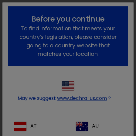
lock_outline
search
menu
Before you continue
Você está aqui
Início
Notícias
2024
January
To find information that meets your
SPECIFIC Embalagens Recicláveis
country’s legislation, please consider
A SPECIFIC tem o orgulho de
going to a country website that
comunicar que todos os seus
matches your location.
alimentos secos vêm agora em
embalagens 100% recicláveis.
4 de janeiro de 2024
May we suggest
www.dechra-us.com
?
AT
AU