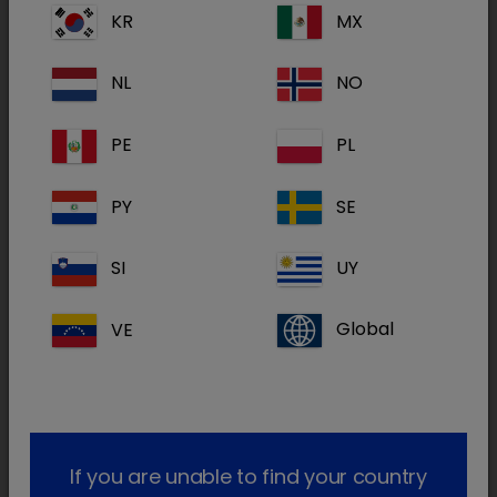
KR
MX
Ao contrário do que se pensa, nem todo o
plástico é reciclável. A diferença das
NL
NO
embalagens recicláveis da SPECIFIC é que são
PE
PL
feitas de um único tipo de plástico, com uma
barreira de gás entre as várias camadas. Isto
PY
SE
torna-as 100% recicláveis e mantêm as
mesmas qualidades que as embalagens
SI
UY
convencionais em termos de manipulação e
proteção dos alimentos.
VE
Global
A sustentabilidade é um dos pilares da
SPECIFIC.
Alcançar a sustentabilidade é uma
caminhada que envolve uma série de ações e
melhorias em todas as áreas.
A SPECIFIC está
If you are unable to find your country
comprometida com uma filosofia a que