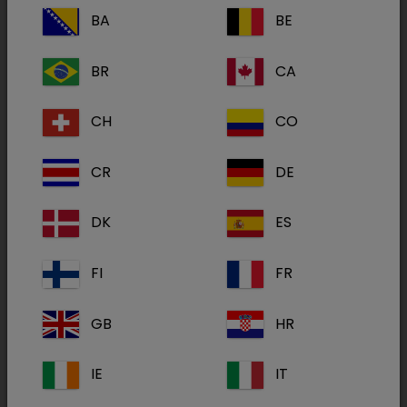
BA
BE
BR
CA
Em 2020, introduzimos embalagens recicláveis
para os nossos alimentos secos, tornando-nos
CH
CO
uma das primeiras marcas de alimentação
para animais de companhia a fazê-lo.
CR
DE
Nessa altura, comprometemo-nos a ter todos
DK
ES
os nossos alimentos secos embalados em
sacos 100% recicláveis até ao final de 2023 -
o
FI
FR
nosso compromisso 2023.
GB
HR
Temos orgulho em dizer que conseguimos, e
agora
todos os alimentos secos SPECIFIC
IE
IT
vêm em embalagens 100% recicláveis.