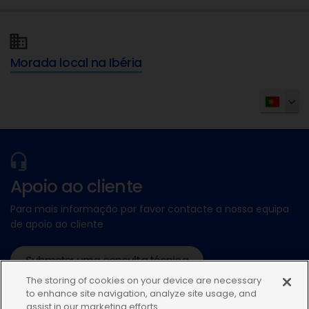
Morada local na Ibéria
Apoio ao cliente
Para mais informação por favor contacte a nossa equipa
de apoio ao cliente
Submeter uma consulta técnica
The storing of cookies on your device are necessary
ou ligue:+34935448507
to enhance site navigation, analyze site usage, and
assist in our marketing efforts.