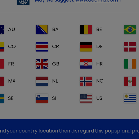
AU
BA
BE
CO
CR
DE
FR
GB
HR
MX
NL
NO
SE
SI
US
find your country location then disregard this popup and p