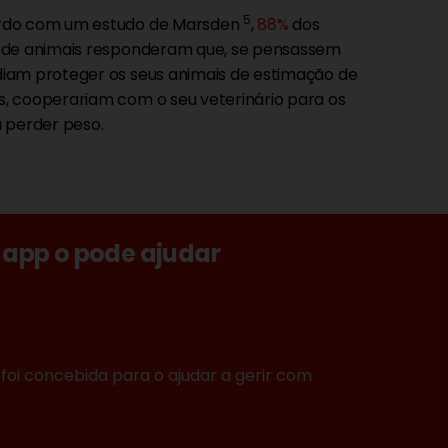
5
rdo com um estudo de Marsden
,
88%
dos
 de animais responderam que, se pensassem
iam proteger os seus animais de estimação de
, cooperariam com o seu veterinário para os
a perder peso.
app o pode ajudar
foi concebida para o ajudar a gerir com