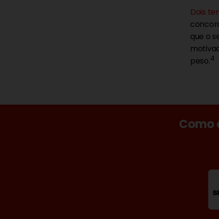
Dois te
concord
que o s
motiva
4
peso.
Como é