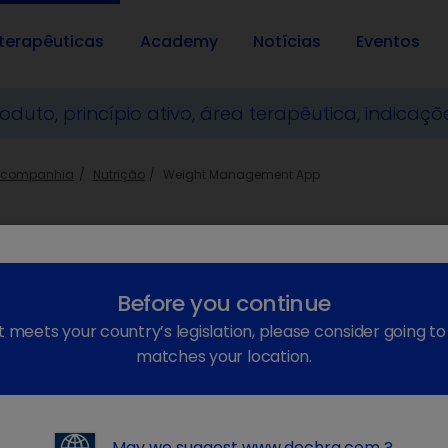
terapêuticas
Academy
Notícias
Eventos
e companhia
Nutrição
Weight Management App
Before you continue
t meets your country’s legislation, please consider going t
matches your location.
May we suggest
www.dechra.com
?