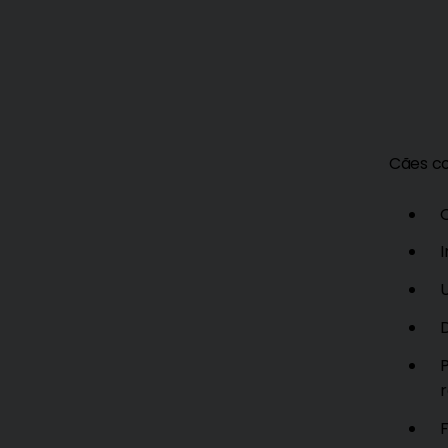
Cães c
r