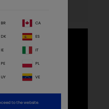
BR
CA
DK
ES
IE
IT
PE
PL
UY
VE
roceed to the website.