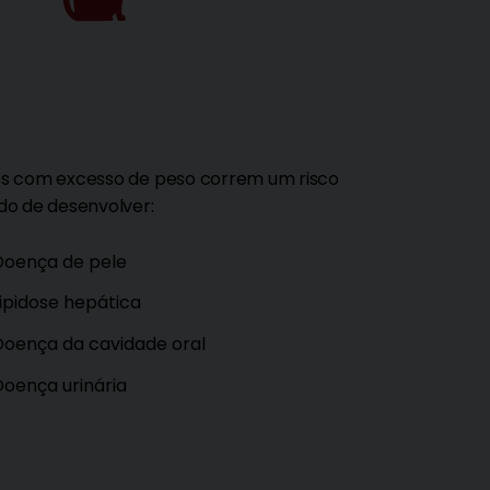
s com excesso de peso correm um risco
do de desenvolver:
Doença de pele
ipidose hepática
Doença da cavidade oral
oença urinária