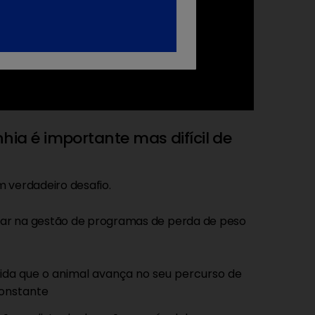
ia é importante mas difícil de
m verdadeiro desafio.
oiar na gestão de programas de perda de peso
ida que o animal avança no seu percurso de
constante