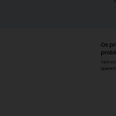
Os pr
prob
Tem cre
querem 