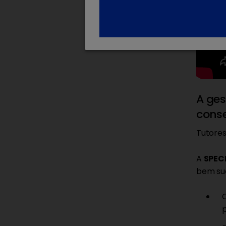
A ges
conse
Tutores
A
SPEC
bem su