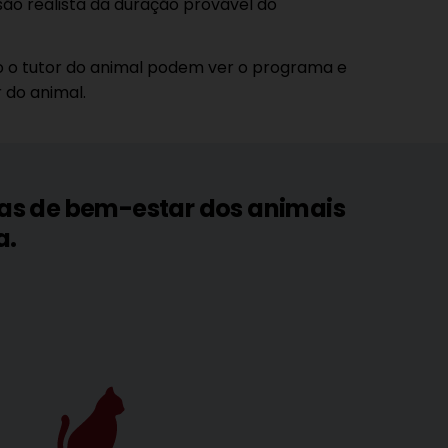
são realista da duração provável do
o o tutor do animal podem ver o programa e
 do animal.
mas de bem-estar dos animais
a.