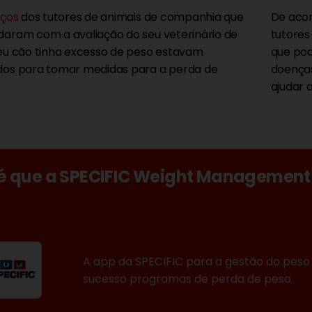
rços
dos tutores de animais de companhia que
De aco
aram com a avaliação do seu veterinário de
tutores
eu cão tinha excesso de peso estavam
que pod
dos para tomar medidas para a perda de
doenças
ajudar 
 que a SPECIFIC Weight Management 
A app da SPECIFIC para a gestão do peso 
sucesso programas de perda de peso.