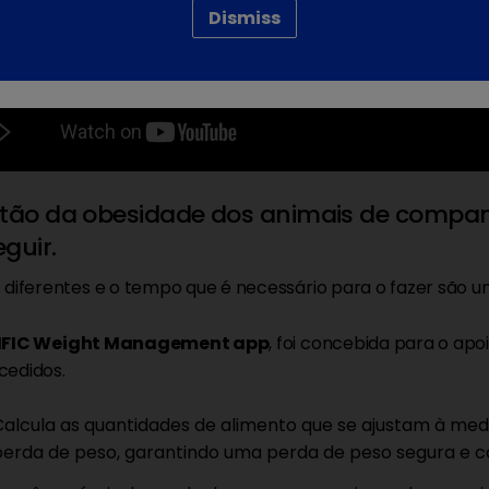
Dismiss
tão da obesidade dos animais de companh
guir.
 diferentes e o tempo que é necessário para o fazer são u
IFIC Weight Management app
, foi concebida para o ap
cedidos.
Calcula as quantidades de alimento que se ajustam à med
perda de peso, garantindo uma perda de peso segura e 