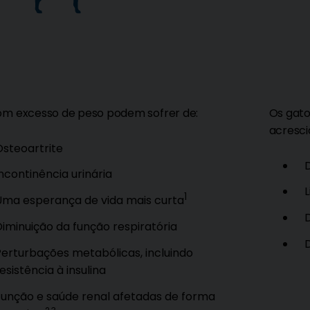
om excesso de peso podem sofrer de:
Os gato
acresci
Osteoartrite
Incontinência urinária
L
1
Uma esperança de vida mais curta
Diminuição da função respiratória
D
Perturbações metabólicas, incluindo
esistência à insulina
Função e saúde renal afetadas de forma