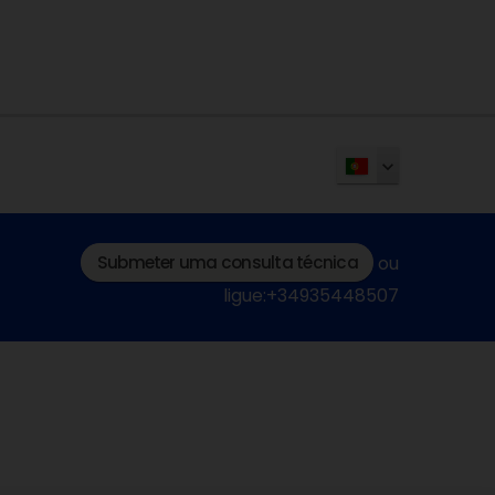
Submeter uma consulta técnica
ou
ligue:+34935448507