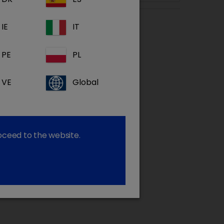
IE
IT
PE
PL
VE
Global
roceed to the website.