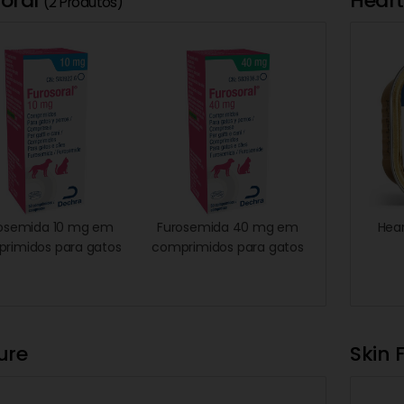
soral
Heart
(2 Produtos)
osemida 10 mg em
Furosemida 40 mg em
Hear
rimidos para gatos
comprimidos para gatos
e cães
e cães
ure
Skin 