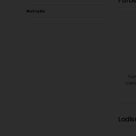
Furo
Nutrição
Fur
comp
Lodis