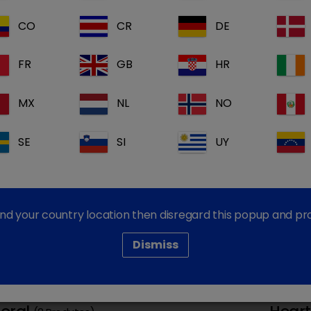
CO
CR
DE
kor
Card
(2 Produtos)
FR
GB
HR
MX
NL
NO
SE
SI
UY
nazepril 20 mg em
Benazepril 5 mg em
Pimo
find your country location then disregard this popup and p
primidos para cães
comprimidos para cães
comp
Dismiss