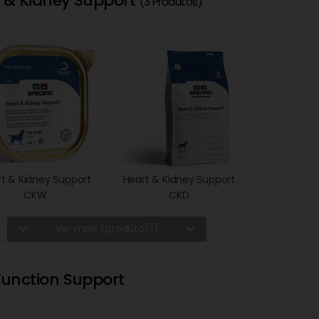
 & Kidney Support
(3 Produtos)
t & Kidney Support
Heart & Kidney Support
CKW
CKD
expand_more
expand_more
Ver mais 1 produto(s)
Function Support