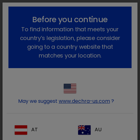
lock_outline
search
menu
Before you continue
Você está aqui
Início
Áreas terapêuticas
Equídeos
To find information that meets your
Antiparasitários
country’s legislation, please consider
Antiparasitários
going to a country website that
matches your location.
chevron_right
Anestesia e Analgesia
May we suggest
www.dechra-us.com
?
chevron_right
Antibioterapia
chevron_right
Antiparasitários
AT
AU
chevron_right
Endocrinologia