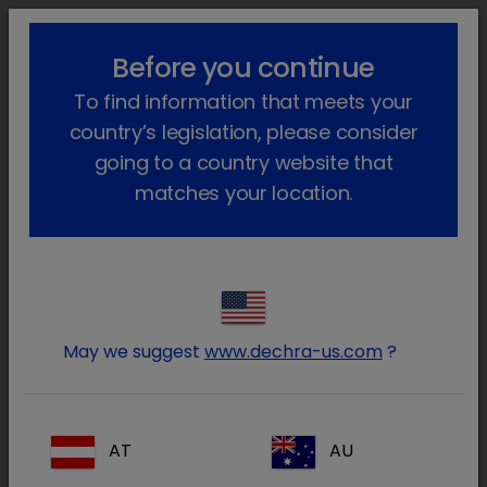
lock_outline
search
menu
Before you continue
Você está aqui
Início
Áreas terapêuticas
To find information that meets your
Animais de companhia
Endocrinologia
Hipoadrenocorticismo
Produtos
country’s legislation, please consider
going to a country website that
Produtos para o
matches your location.
Hipoadrenocorticismo
chevron_right
Produtos
May we suggest
www.dechra-us.com
?
chevron_right
Informação da patologia
AT
AU