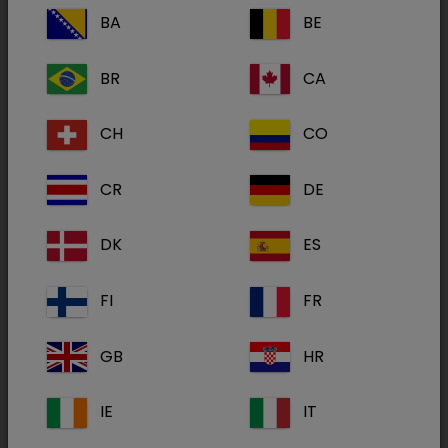
A oftalmologia é uma área em crescimento na
BA
BE
medicina veterinária e o exame oftalmológico
é essencial para um correto diagnóstico..
BR
CA
Neste Webinar, Elena explicará como realizar o
CH
CO
exame oftalmológico da forma mais correta
possível, aproveitando ao máximo o
CR
DE
equipamento de oftalmologia que temos na
clínica.
DK
ES
O webinar será em castelhano.
FI
FR
Elena Fenollosa Diplomada Europeia em
GB
HR
Oftalmologia Veterinária. Chefe do Serviço de
Oftalmologia do Hospital de Referência da
IE
IT
Universidade Católica de Valência e