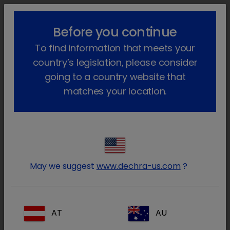
lock_outline
search
menu
Before you continue
Você está aqui
Início
Notícias
2023
October
To find information that meets your
Webinar Elena Fenollosa
country’s legislation, please consider
Webinar sobre O exame
going to a country website that
oftalmológico Como tirar o
matches your location.
máximo partido dele?
1 de janeiro de 0001
Elena Fenollosa falará sobre o assunto na
terça-feira, 7 de novembro, às 13 horas.
May we suggest
www.dechra-us.com
?
AT
AU