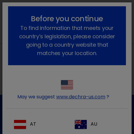
lock_outline
search
menu
Before you continue
Você está aqui
Início
Notícias
2026
June
To find information that meets your
country’s legislation, please consider
going to a country website that
matches your location.
Morada local na Ibéria
May we suggest
www.dechra-us.com
?
Apoio ao cliente
AT
AU
Para mais informação por favor contacte a nossa equipa