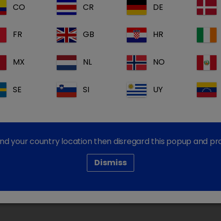
CO
CR
DE
Com que espécies trabal
FR
GB
HR
MX
NL
NO
SE
SI
UY
find your country location then disregard this popup and p
Dismiss