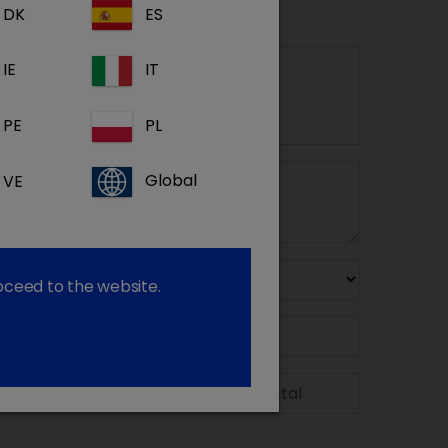
DK
ES
ha?
IE
IT
PE
PL
VE
Global
roceed to the website.