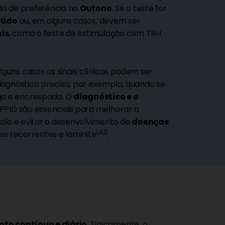
do de preferência no
Outono
. Se o teste for
etido
ou, em alguns casos, devem ser
ais
, como o teste de estimulação com TRH.
alguns casos os sinais clínicos podem ser
diagnóstico preciso, por exemplo, quando se
a e encrespada. O
diagnóstico e o
PPID são essenciais para melhorar a
alo e evitar o desenvolvimento de
doenças
1,4,5
es recorrentes e laminite
.
to contínuo e diário
. Tipicamente, o