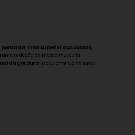
e
perda da linha superior das costas
,
a uma redução da massa muscular.
rmal da gordura
(abaulamento do sulco
: