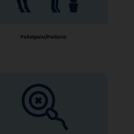
Polidipsia/Poliúria