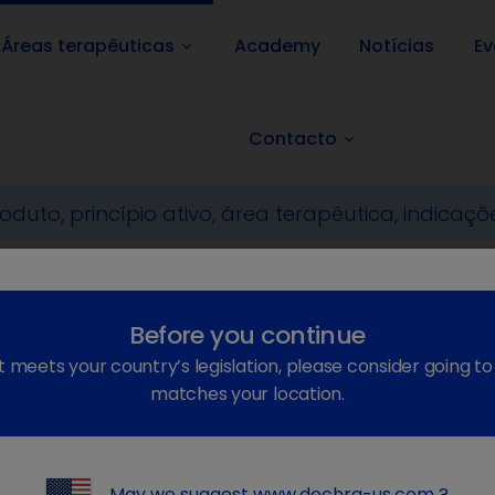
Áreas terapêuticas
Academy
Notícias
Ev
keyboard_arrow_down
Contacto
keyboard_arrow_down
Endocrinologia
PPID
Before you continue
t meets your country’s legislation, please consider going t
função hipofisária da Pars int
matches your location.
May we suggest
www.dechra-us.com
?