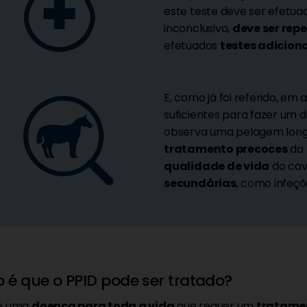
este teste deve ser efetua
inconclusivo,
deve ser rep
efetuados
testes adicion
E, como já foi referido, em 
suficientes para fazer um 
observa uma pelagem long
tratamento precoces
da 
qualidade de vida
do cav
secundárias
, como infeçõ
é que o PPID pode ser tratado?
 é uma
doença para toda a vida
que requer um
tratamen