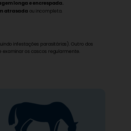
agem longa e encrespada.
m atrasada
ou incompleta.
uindo infestações parasitárias). Outro dos
ve examinar os cascos regularmente.