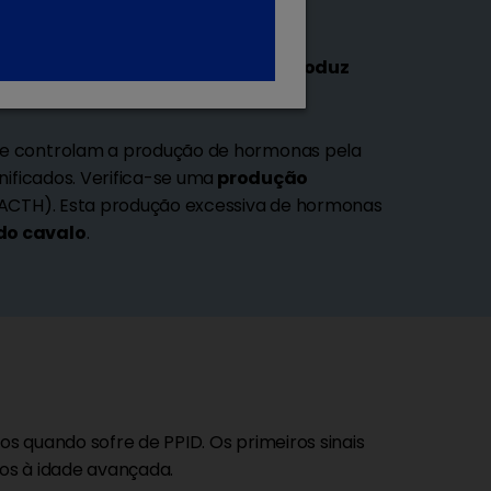
á localizada na base do cérebro e
produz
, em resposta a sinais cerebrais.
ue controlam a produção de hormonas pela
anificados. Verifica-se uma
produção
ACTH). Esta produção excessiva de hormonas
do cavalo
.
s quando sofre de PPID. Os primeiros sinais
os à idade avançada.