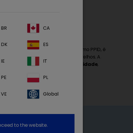
elhos.
BR
CA
DK
ES
uina
, mais conhecida atualmente como PPID, é
ncipalmente póneis e cavalos mais velhos. A
IE
IT
s cavalos com mais de 15 anos de idade
,
2,3
estar numa idade mais precoce.
.
PE
PL
VE
Global
roceed to the website.