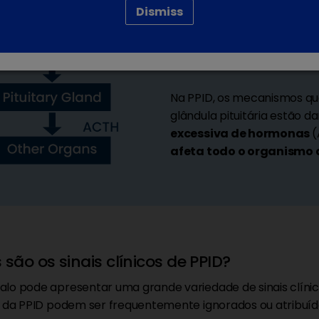
Dismiss
A
glândula pituitária
est
hormonas
, como a
ACTH
Na PPID, os mecanismos q
glândula pituitária estão d
excessiva de hormonas
(
afeta todo o organismo 
 são os sinais clínicos de PPID?
lo pode apresentar uma grande variedade de sinais clínico
s da PPID podem ser frequentemente ignorados ou atribuíd