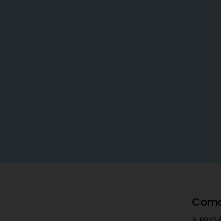
Como 
A PPID