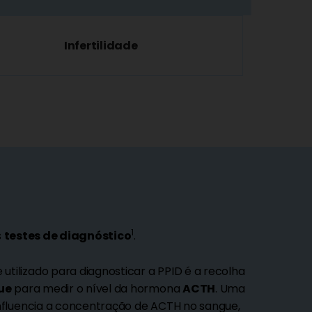
Infertilidade
1
s
testes de diagnóstico
.
ilizado para diagnosticar a PPID é a recolha
ue
para medir o nível da hormona
ACTH
. Uma
nfluencia a concentração de ACTH no sangue,