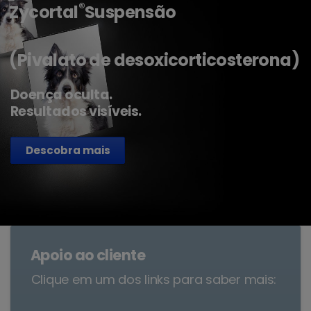
®
Zycortal
Suspensão
(Pivalato de desoxicorticosterona)
Doença oculta.
Resultados visíveis.
Descobra mais
Apoio ao cliente
Clique em um dos links para saber mais: