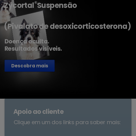
®
Zycortal
Suspensão
(Pivalato de desoxicorticosterona)
Doença oculta.
Resultados visíveis.
Descobra mais
Apoio ao cliente
Clique em um dos links para saber mais: