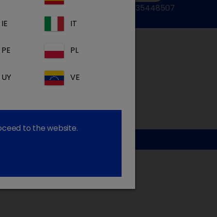
ligue:+34935448507
IE
IT
PE
PL
UY
VE
roceed to the website.