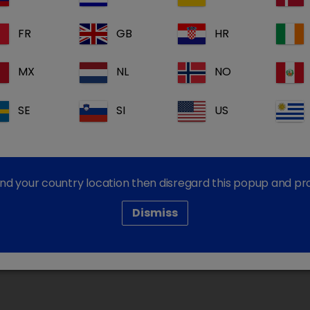
FR
GB
HR
MX
NL
NO
Dechra Corporate Sites
Dechra Careers
SE
SI
US
Dechra Pharmaceuticals PLC
find your country location then disregard this popup and p
 Cookies
Dismiss