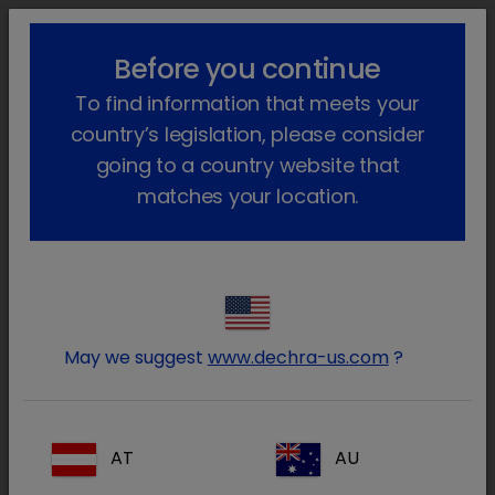
lock_outline
search
menu
Before you continue
Você está aqui
Início
Produtos
Cavalos (e outros equídeos)
To find information that meets your
Farmacêutico
Cavalo
Só com receita veterinária
Dilaterol
Voltar atrás
country’s legislation, please consider
going to a country website that
Dilaterol
matches your location.
May we suggest
www.dechra-us.com
?
AT
AU