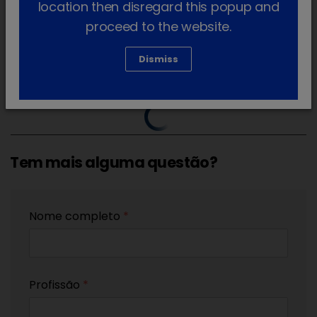
location then disregard this popup and
proceed to the website.
Dismiss
Tem mais alguma questão?
Nome completo
*
Profissão
*