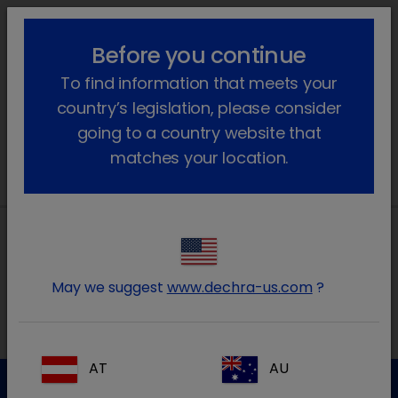
lock_outline
search
menu
Before you continue
Você está aqui
Início
FDA
To find information that meets your
country’s legislation, please consider
Awaiting approval
going to a country website that
matches your location.
Morada local na Ibéria
May we suggest
www.dechra-us.com
?
AT
AU