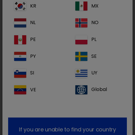
VETERINÁRIOS****
KR
MX
NL
NO
Após o lançamento bem sucedido da
aplicação Dechra Endocrinology há cerca de
PE
PL
um ano, a Dechra continua a expandir o apoio
aos médicos veterinários nesta complexa área
PY
SE
terapêutica com a adição de uma nova
secção, o hipertiroidismo felino.
SI
UY
Até à data, os médicos veterinários puderam
VE
Global
desfrutar da utilização da App Dechra
Endocrinology para o diagnóstico e tratamento
de cães com Vetoryl (Cushing) e Zycortal
(Addison).
If you are unable to find your country
Com a nova secção sobre o Felimazole