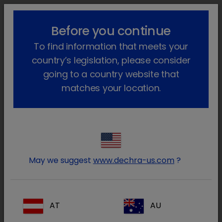
lock_outline
search
menu
Before you continue
Você está aqui
Início
Notícias
2024
November
To find information that meets your
Dechra Endocrinology App - Felimazole
country’s legislation, please consider
A Dechra lança a secção
going to a country website that
Felimazole na aplicação Dechra
matches your location.
Endocrinology
28 de novembro de 2024
A Dechra tem estado empenhada na
formação e apoio veterinários em
May we suggest
www.dechra-us.com
?
endocrinologia há mais de 20 anos e a
aplicação Dechra Endocrinology está aqui
para ser a fonte de acesso fácil a
AT
AU