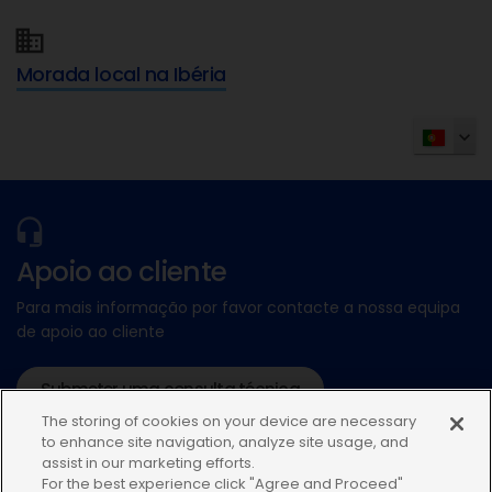
Morada local na Ibéria
Apoio ao cliente
Para mais informação por favor contacte a nossa equipa
de apoio ao cliente
Submeter uma consulta técnica
The storing of cookies on your device are necessary
ou ligue:+34935448507
to enhance site navigation, analyze site usage, and
assist in our marketing efforts.
For the best experience click "Agree and Proceed"