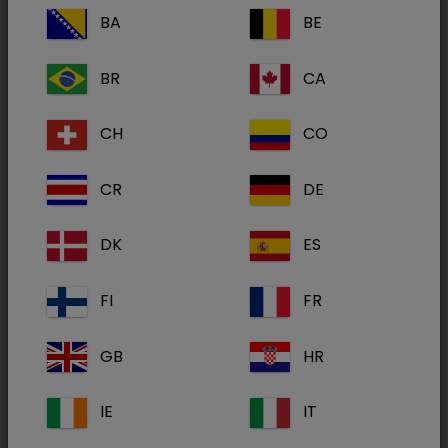
BA
BE
Food Allergen Management CDD
BR
CA
CH
CO
CR
DE
DK
ES
FI
FR
GB
HR
SPECIFIC™ Food Allergen Management é um
IE
IT
alimento dietético completo para cães adultos para
a redução da intolerância alimentar a determinados