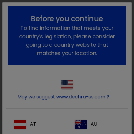
lock_outline
search
menu
Before you continue
Você está aqui
Início
Produtos
Animais de companhia
To find information that meets your
Dietas
Cão
SPECIFIC
Food Allergy Management, Dog
Voltar atrás
country’s legislation, please consider
going to a country website that
Food Allergen Management
matches your location.
Food Allergen
Management
Food Allergen Management CDW
May we suggest
www.dechra-us.com
?
Food Allergen
AT
AU
Management