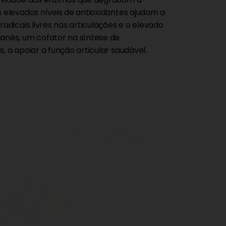
s elevados níveis de antioxidantes ajudam a
radicais livres nas articulações e o elevado
anês, um cofator na síntese de
, a apoiar a função articular saudável.
Vademecum
Equino 2023
Iniciar sessão
lock_outline
para descarregar