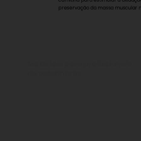
preservação da massa muscular 
Materiais para profissionais
de veterinária