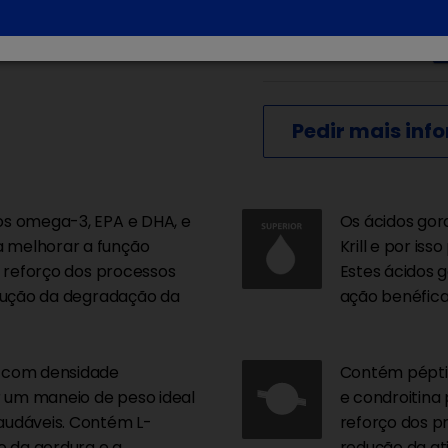
Ficha Técnica:
Pedir mais in
os omega-3, EPA e DHA, e
Os ácidos gor
 melhorar a função
Krill e por i
o reforço dos processos
Estes ácidos 
edução da degradação da
ação benéfica
a com densidade
Contém péptid
 um maneio de peso ideal
e condroitina
audáveis. Contém L-
reforço dos pr
o da gordura e a
redução da at