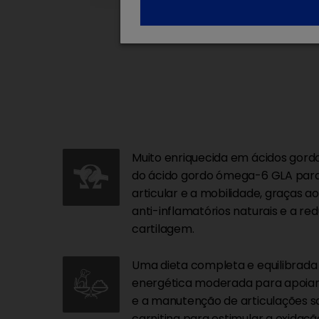
Muito enriquecida em ácidos gord
do ácido gordo ómega-6 GLA para
articular e a mobilidade, graças a
anti-inflamatórios naturais e a r
cartilagem.
Uma dieta completa e equilibrad
energética moderada para apoiar
e a manutenção de articulações s
carnitina para estimular a oxidaçã