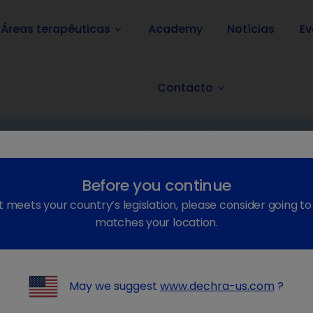
Áreas terapêuticas
Academy
Notícias
Ev
keyboard_arrow_down
Contacto
keyboard_arrow_down
ia
Dietas
Cão
SPECIFIC
Joint Support, Dog
Voltar atrás
Before you continue
t meets your country’s legislation, please consider going t
matches your location.
May we suggest
www.dechra-us.com
?
SPECIFIC™ Joint Suppor