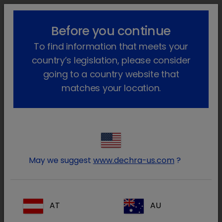
lock_outline
search
menu
Before you continue
Você está aqui
Início
Produtos
Animais de companhia
To find information that meets your
Farmacêutico
Cães e gatos
Suplemento dietético
Cat Malt
Voltar atrás
country’s legislation, please consider
going to a country website that
CatMalt
matches your location.
May we suggest
www.dechra-us.com
?
AT
AU