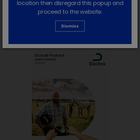
location then disregard this popup and
proceed to the website.
Vademecum Animais de Companhia
Dismiss
Iniciar sessão para descarregar
lock_outline