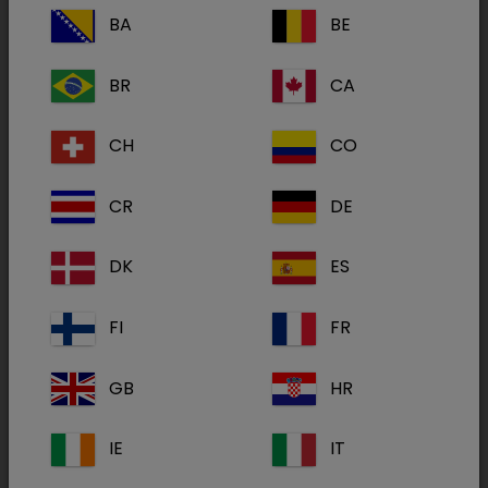
BA
BE
Área terapêutica
Tudo
BR
CA
Anestesia/Analgesia
(1)
Eutanásia
(1)
CH
CO
Locomoção
(1)
CR
DE
DK
ES
Cyclo Spray
FI
FR
GB
HR
IE
IT