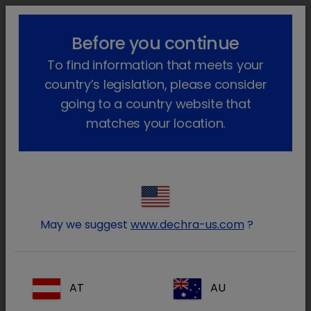
lock_outline
search
menu
Before you continue
Você está aqui
Início
Produtos
Animais de produção
To find information that meets your
Farmacêutico
Carneiro
Só com receita veterinária
country’s legislation, please consider
Só com receita veterinária
going to a country website that
matches your location.
(2 Produtos)
Diminua os resultados
Remover tudo
clear
Tipo de prescrição / Prescrição
clear
May we suggest
www.dechra-us.com
?
Tipo de prescrição
Tudo
AT
AU
Prescrição
(2)