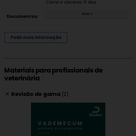
Carne e vísceras: 6 dias
RCM
get_app
Documentos:
Pedir mais informação
Materiais para profissionais de
veterinária
Revisão de gama
(2)
clear