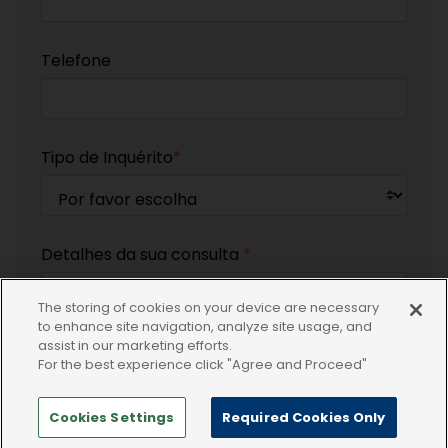
Telefone
Tipo de Inquérito
*
Detalhes da sua consulta
*
The storing of cookies on your device are necessary
to enhance site navigation, analyze site usage, and
assist in our marketing efforts.
For the best experience click "Agree and Proceed"
Ao enviar este formulário, confirmo que o
meu pedido de informação diz respeito a
um produto Dechra ou a uma
Cookies Settings
Required Cookies Only
patologia/condição relacionada
*