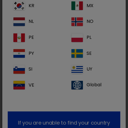
complicadas causadas por
Pasteurella
KR
MX
multocida
sensível à tiamulina.
- Tratamento da pleuropneumonia causada
NL
NO
por
Actinobacillus pleuropneumoniae
sensível
à tiamulina.
PE
PL
A presença da doença nos animais deverá ser
PY
SE
estabelecida antes da administração do
medicamento veterinário.
SI
UY
Frangos
VE
Global
Tratamento e metafilaxia da doença
respiratória crónica causada por
Mycoplasma
gallisepticum
e aerossaculite e sinovite
infecciosa causadas por
Mycoplasma
If you are unable to find your country
synoviae
sensível à tiamulina. A presença da