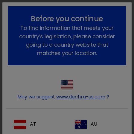
lock_outline
search
menu
Before you continue
Você está aqui
Início
Produtos
Animais de produção
To find information that meets your
Farmacêutico
Frango
Só com receita veterinária
Tialin
Voltar atrás
country’s legislation, please consider
going to a country website that
Tialin
matches your location.
May we suggest
www.dechra-us.com
?
AT
AU