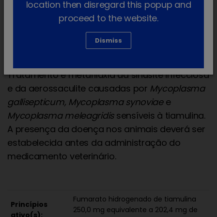
location then disregard this popup and
doença nos animais deverá ser estabelecida
proceed to the website.
antes da administração do medicamento
veterinário.
Dismiss
Perus
Tratamento e metafilaxia da sinusite infecciosa
e da aerossaculite causadas por
Mycoplasma
gallisepticum, Mycoplasma synoviae
e
Mycoplasma meleagridis
sensíveis à tiamulina.
A presença da doença nos animais deverá ser
estabelecida antes da administração do
medicamento veterinário.
Fumarato hidrogenado de tiamulina
Princípios
250,0 mg equivalente a 202,4 mg de
ativo(s):