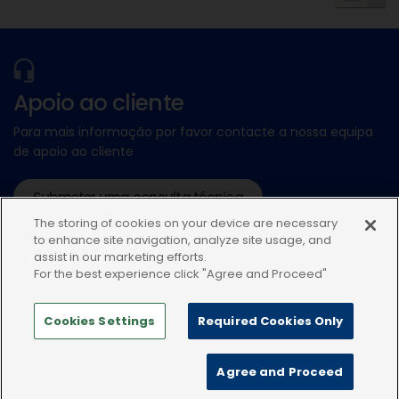
Apoio ao cliente
Para mais informação por favor contacte a nossa equipa
de apoio ao cliente
Submeter uma consulta técnica
The storing of cookies on your device are necessary
ou ligue:+34935448507
to enhance site navigation, analyze site usage, and
assist in our marketing efforts.
For the best experience click "Agree and Proceed"
Cookies Settings
Required Cookies Only
Política de privacidade
Condições de uso
Agree and Proceed
Política de Cookies