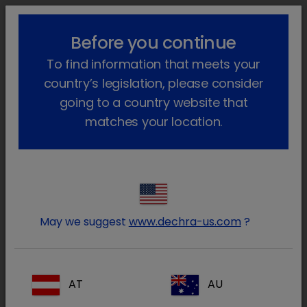
lock_outline
search
menu
Before you continue
Você está aqui
Início
Produtos
Animais de produção
To find information that meets your
Farmacêutico
Vison
Só com receita veterinária
Euthasol
Voltar atrás
country’s legislation, please consider
going to a country website that
Euthasol
matches your location.
May we suggest
www.dechra-us.com
?
AT
AU