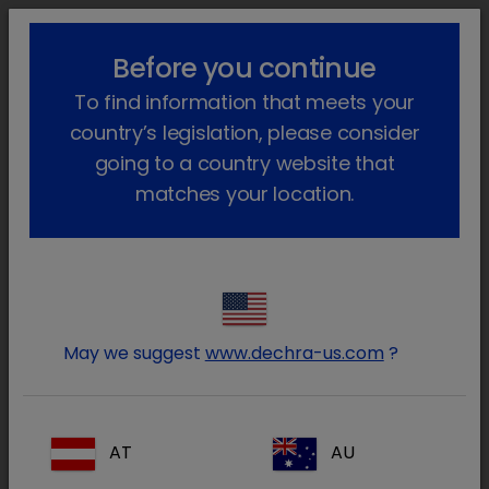
lock_outline
search
menu
Before you continue
Você está aqui
Início
Produtos
Animais de companhia
To find information that meets your
Farmacêutico
Cães e gatos
Só com receita veterinária
Lodisure
Voltar atrás
country’s legislation, please consider
going to a country website that
Lodisure
matches your location.
May we suggest
www.dechra-us.com
?
AT
AU