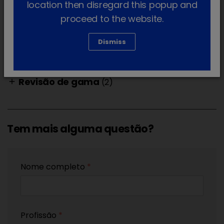
location then disregard this popup and
proceed to the website.
Lodisure - Folleto PT
Iniciar sessão para descarregar
Dismiss
lock_outline
Revisão de gama
(2)
add
Tem mais alguma questão?
Nome completo
*
Profissão
*