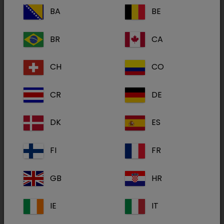
comprimidos para cães
BA
BE
BR
CA
Cardisure
Pimobendan 10 mg em
CH
CO
comprimidos para cães
CR
DE
Cardisure
DK
ES
Pimobendan 2,5 mg em
FI
FR
comprimidos para cães
GB
HR
Cardisure
IE
IT
Pimobendan 5 mg em