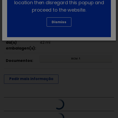
location then disregard this popup and
tricúspide) ou cardiomiopatia dilatada.
proceed to the website.
Princípios
Dismiss
Pimobendan
ativo(s):
Tamanho
da(s)
42 ml
embalagen(s):
RCM
get_app
Documentos:
Pedir mais informação