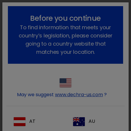
lock_outline
search
menu
Before you continue
Você está aqui
Início
Produtos
Animais de companhia
To find information that meets your
Farmacêutico
Cães e gatos
Só com receita veterinária
Cardisure
Voltar atrás
country’s legislation, please consider
going to a country website that
Cardisure
matches your location.
Cardisure
Pimobendan 3.5 mg/ml em
solução oral para cães
May we suggest
www.dechra-us.com
?
Cardisure
AT
AU
Pimobendan 1,25 mg em