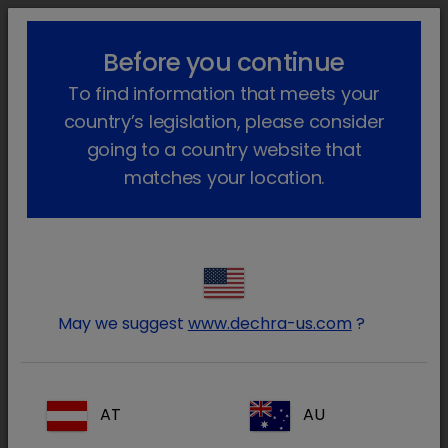
lock_outline
search
menu
Before you continue
Você está aqui
Início
Áreas terapêuticas
To find information that meets your
Animais de Produção
country’s legislation, please consider
going to a country website that
matches your location.
May we suggest
www.dechra-us.com
?
AT
AU