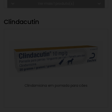
expand_more
expand_more
Ver mais 1 produto(s)
Clindacutin
Clindamicina em pomada para cães