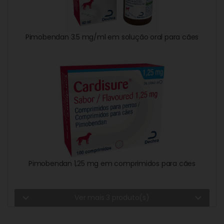
Pimobendan 3.5 mg/ml em solução oral para cães
Pimobendan 1,25 mg em comprimidos para cães
expand_more
expand_more
Ver mais 3 produto(s)