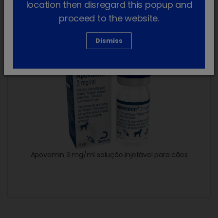
location then disregard this popup and
proceed to the website.
Apovomin
Dismiss
Apovomin 3 mg/ml solução injetável para cães