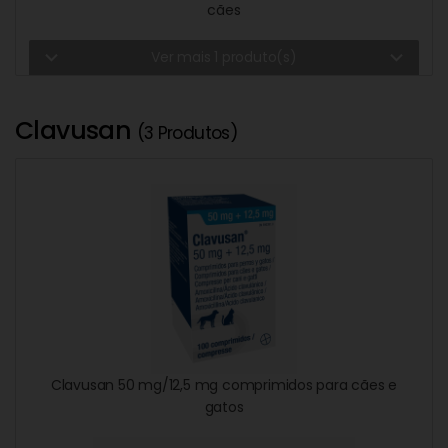
cães
expand_more
expand_more
Ver mais 1 produto(s)
Clavusan
(3 Produtos)
Clavusan 50 mg/12,5 mg comprimidos para cães e
gatos