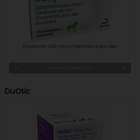
Doxybactin 400 mg comprimidos para cães
expand_more
expand_more
Ver mais 1 produto(s)
DuOtic