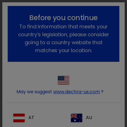
lock_outline
search
menu
Before you continue
Você está aqui
Início
Produtos
Animais de companhia
To find information that meets your
Farmacêutico
Cães e gatos
Só com receita veterinária
country’s legislation, please consider
Só com receita veterinária
going to a country website that
matches your location.
(107 Produtos)
Diminua os resultados
Remover tudo
clear
Tipo de prescrição / Prescrição
clear
May we suggest
www.dechra-us.com
?
Tipo de prescrição
Tudo
AT
AU
Prescrição
(106)