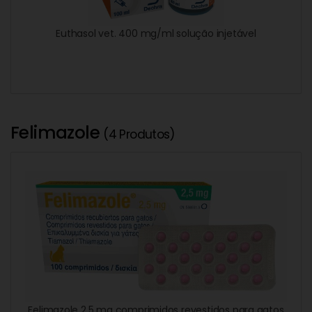
Euthasol vet. 400 mg/ml solução injetável
Felimazole
(4 Produtos)
Felimazole 2,5 mg comprimidos revestidos para gatos