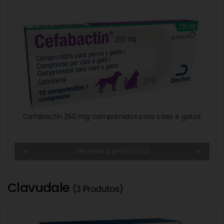
Cefabactin 250 mg comprimidos para cães e gatos
expand_more
expand_more
Ver mais 2 produto(s)
Clavudale
(3 Produtos)