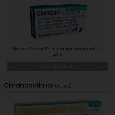
Clavusan 250 mg/62,5 mg comprimidos para cães e
gatos
expand_more
expand_more
Ver mais 1 produto(s)
Clindabactin
(3 Produtos)