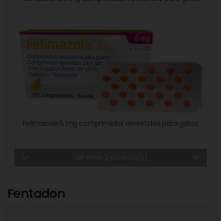
Felimazole 5 mg comprimidos revestidos para gatos
expand_more
expand_more
Ver mais 2 produto(s)
Fentadon