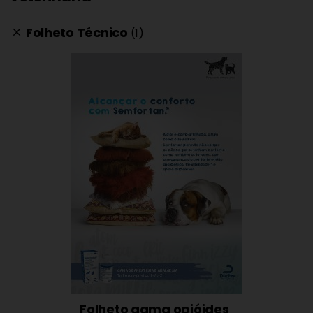
Folheto Técnico
(1)
clear
Folheto gama opióides