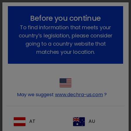
lock_outline
search
menu
Before you continue
Você está aqui
Início
Produtos
Animais de companhia
To find information that meets your
Farmacêutico
Cães e gatos
Só com receita veterinária
Comfortan
Voltar atrás
country’s legislation, please consider
going to a country website that
Semfortan
matches your location.
May we suggest
www.dechra-us.com
?
AT
AU