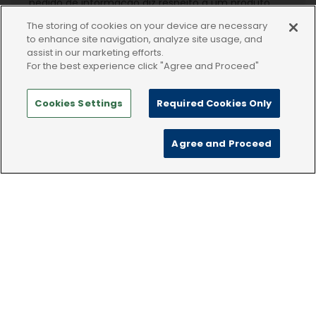
pedido de informação diz respeito a um produto
Dechra ou a uma patologia/condição relacionada.
The storing of cookies on your device are necessary
to enhance site navigation, analyze site usage, and
assist in our marketing efforts.
Enviar
For the best experience click "Agree and Proceed"
Cookies Settings
Required Cookies Only
Agree and Proceed
keyboard_arrow_up
Morada local na Ibéria