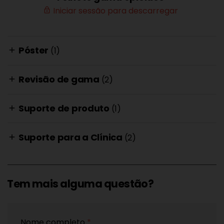
Iniciar sessão para descarregar
lock_outline
Póster
(1)
add
Revisão de gama
(2)
add
Suporte de produto
(1)
add
Suporte para a Clínica
(2)
add
Tem mais alguma questão?
Nome completo
*