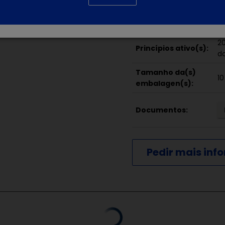
Broncopneumonia cau
Nefrite intersticial cau
20
Princípios ativo(s):
do
Tamanho da(s)
1
embalagen(s):
Documentos:
Pedir mais in