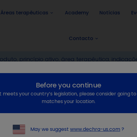
Áreas terapêuticas
Academy
Notícias
Ev
keyboard_arrow_down
Contacto
keyboard_arrow_down
ia
Farmacêutico
Cães e gatos
Só com receita veterinária
Doxy
Before you continue
t meets your country’s legislation, please consider going t
matches your location.
May we suggest
www.dechra-us.com
?