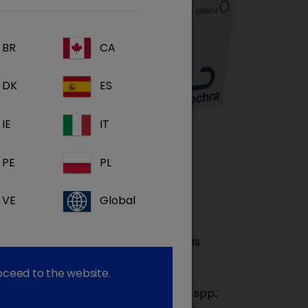
BR
CA
DK
ES
IE
IT
PE
PL
VE
Global
es situações causadas por bactérias
roceed to the website.
etella bronchiseptica
e
Pasteurella
spp.;