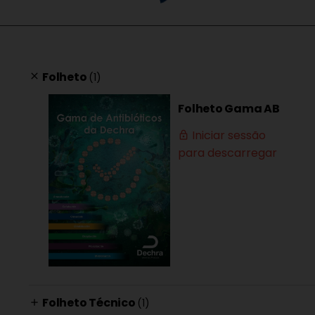
Folheto
(1)
clear
Folheto Gama AB
Iniciar sessão
lock_outline
para descarregar
Folheto Técnico
(1)
add