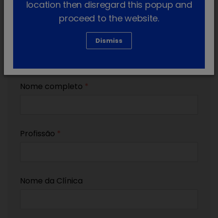
location then disregard this popup and
proceed to the website.
Dismiss
Tem mais alguma questão?
Nome completo
*
Profissão
*
Nome da Clínica