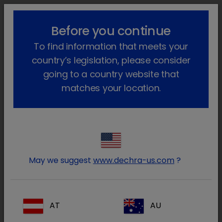
lock_outline
search
menu
Before you continue
Você está aqui
Início
Produtos
Animais de companhia
To find information that meets your
Farmacêutico
Cães e gatos
Só com receita veterinária
Malaseb
Voltar atrás
country’s legislation, please consider
going to a country website that
Malaseb
matches your location.
May we suggest
www.dechra-us.com
?
AT
AU